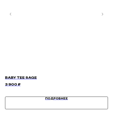
BABY TEE SAGE
М
3 900
₽
2 
ПОДРОБНЕЕ