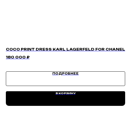
COCO PRINT DRESS KARL LAGERFELD FOR CHANEL
IP
180 000
₽
3 
ПОДРОБНЕЕ
В КОРЗИНУ