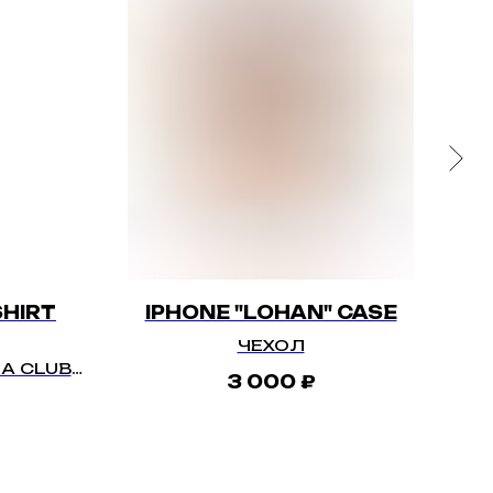
SHIRT
IPHONE "LOHAN" CASE
ЧЕХОЛ
A CLUB
3 000
₽
РНАЯ
З