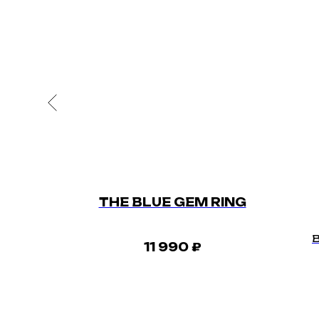
ET
THE BLUE GEM RING
E
11 990
₽