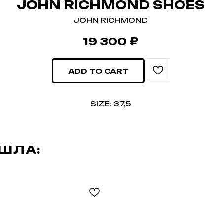
JOHN RICHMOND SHOES
JOHN RICHMOND
₽
19 300
ADD TO CART
SIZE: 37,5
АШЛА: