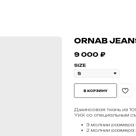
ORNAB JEAN
9 000
₽
SIZE
В КОРЗИНУ
Джинсовая ткань из 100
YKK со специальным с
3 молнии размера
2 молнии размера 