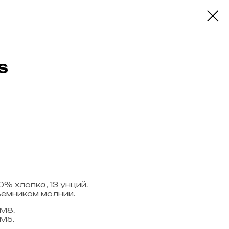
S
% хлопка, 13 унций.
ъемником молнии.
 M8.
М5.