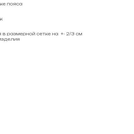
ке пояса
ж
в размерной сетке на +- 2/3 cм
 изделия