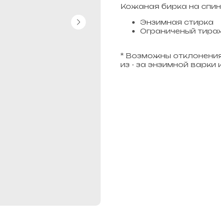
Кожаная бирка на спин
Энзимная стирка
Ограниченый тира
* Возможны отклонения 
из - за энзимной варки