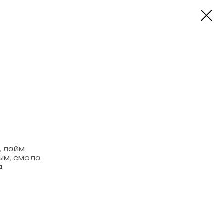
, лайм
ым, смола
д