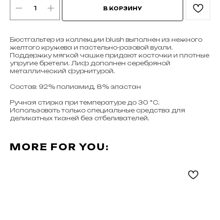
В КОРЗИНУ
Бюстгальтер из коллекции blush выполнен из нежного
желтого кружева и пастельно-розовой вуали.
Поддержку мягкой чашке придают косточки и плотные
упругие бретели. Лиф дополнен серебряной
металлический фурнитурой.
Cостав: 92% полиамид, 8% эластан
Ручная стирка при температуре до 30 °C.
Использовать только специальные средства для
деликатных тканей без отбеливателей.
MORE FOR YOU: