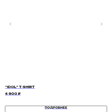
“IDOL” T-SHIRT
C
4 900
₽
15
ПОДРОБНЕЕ