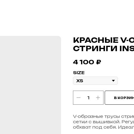
КРАСНЫЕ V-
СТРИНГИ IN
4 100
₽
SIZE
В КОРЗИ
V-образные трусы стрин
сетки с вышивкой. Рег
обхват под себя. Идеа