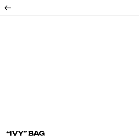
“IVY” BAG