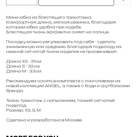
Мини-юбка из блестящего трикотажа.
Комфортная длина, мягкая резинка, благодаря
которым юбка удобна при ходьбе.
Блестящая ткань эффектно сияет на солнце.
Посадку можно регулировать под себя - сделать
заниженную или среднюю. Благодаря подкладу из
нежной сетчатой ткани изделие не просвечивает.
Длина XS - 31см
Длина S - 32см
Длина M - 33см
Рекомендуем носить в комплекте с лонгсливами из
новой коллекции ANGEL, а также с боди и футболками
бренда.
Ткань: трикотаж с напылением, тонкий сетчатый
подклад.
Размер: XS, S, M
Сделано и разработано в Москве