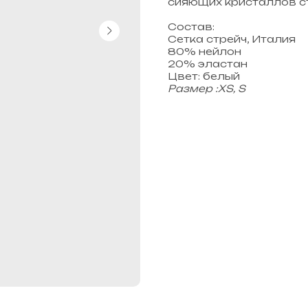
сияющих кристаллов с
Состав:
Сетка стрейч, Италия
80% нейлон
20% эластан
Цвет: белый
Размер :XS, S