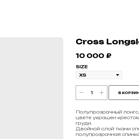
Cross Longsl
10 000
₽
SIZE
В КОРЗИ
Полупрозрачный лонгс
цвете украшен крестом
груди.
Двойной слой ткани сп
полупрозрачная спинка